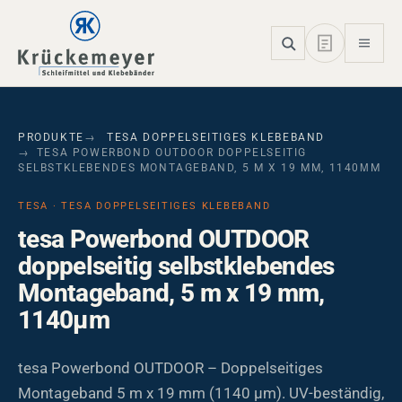
Skip to main navigation
Skip to main content
Skip to page footer
PRODUKTE
TESA DOPPELSEITIGES KLEBEBAND
TESA POWERBOND OUTDOOR DOPPELSEITIG
SELBSTKLEBENDES MONTAGEBAND, 5 M X 19 MM, 1140ΜM
TESA · TESA DOPPELSEITIGES KLEBEBAND
tesa Powerbond OUTDOOR
doppelseitig selbstklebendes
Montageband, 5 m x 19 mm,
1140µm
tesa Powerbond OUTDOOR – Doppelseitiges
Montageband 5 m x 19 mm (1140 µm). UV-beständig,