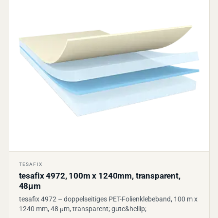
TESAFIX
tesafix 4972, 100m x 1240mm, transparent,
48µm
tesafix 4972 – doppelseitiges PET-Folienklebeband, 100 m x
1240 mm, 48 µm, transparent; gute&hellip;