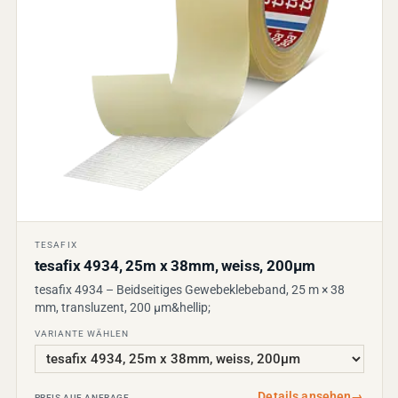
TESAFIX
tesafix 4934, 25m x 38mm, weiss, 200µm
tesafix 4934 – Beidseitiges Gewebeklebeband, 25 m × 38
mm, transluzent, 200 µm&hellip;
VARIANTE WÄHLEN
Details ansehen
→
PREIS AUF ANFRAGE