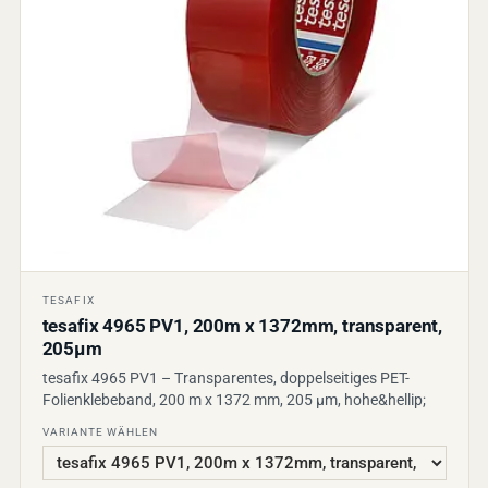
TESAFIX
tesafix 4965 PV1, 200m x 1372mm, transparent,
205µm
tesafix 4965 PV1 – Transparentes, doppelseitiges PET-
Folienklebeband, 200 m x 1372 mm, 205 µm, hohe&hellip;
VARIANTE WÄHLEN