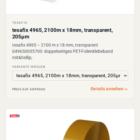
TESAFIX
tesafix 4965, 2100m x 18mm, transparent,
205µm
tesafix 4965 – 2100 m x 18 mm, transparent
049650035700: doppelseitiges PET-Folienklebeband
mit&hellip;
VARIANTE WÄHLEN
Details ansehen
→
PREIS AUF ANFRAGE