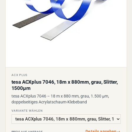
ACX PLUS
tesa ACXplus 7046, 18m x 880mm, grau, Slitter,
1500µm
tesa ACXplus 7046 – 18 m x 880 mm, grau, 1.500 µm,
doppelseitiges Acrylatschaum-Klebeband
VARIANTE WÄHLEN
Details ansehen
→
PREIS AUF ANFRAGE