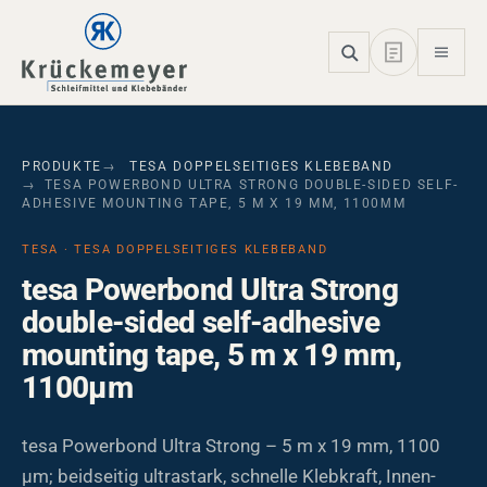
Skip to main navigation
Skip to main content
Skip to page footer
PRODUKTE
TESA DOPPELSEITIGES KLEBEBAND
TESA POWERBOND ULTRA STRONG DOUBLE-SIDED SELF-
ADHESIVE MOUNTING TAPE, 5 M X 19 MM, 1100ΜM
TESA · TESA DOPPELSEITIGES KLEBEBAND
tesa Powerbond Ultra Strong
double-sided self-adhesive
mounting tape, 5 m x 19 mm,
1100µm
tesa Powerbond Ultra Strong – 5 m x 19 mm, 1100
µm; beidseitig ultrastark, schnelle Klebkraft, Innen-