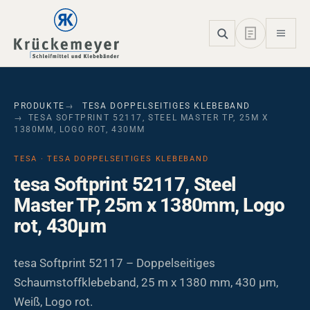
Skip to main navigation
Skip to main content
Skip to page footer
PRODUKTE
TESA DOPPELSEITIGES KLEBEBAND
TESA SOFTPRINT 52117, STEEL MASTER TP, 25M X
1380MM, LOGO ROT, 430ΜM
TESA · TESA DOPPELSEITIGES KLEBEBAND
tesa Softprint 52117, Steel
Master TP, 25m x 1380mm, Logo
rot, 430µm
tesa Softprint 52117 – Doppelseitiges
Schaumstoffklebeband, 25 m x 1380 mm, 430 µm,
Weiß, Logo rot.