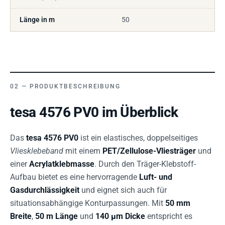
Länge in m
50
PRODUKTBESCHREIBUNG
tesa 4576 PV0 im Überblick
Das
tesa 4576 PV0
ist ein elastisches, doppelseitiges
Vliesklebeband
mit einem
PET/Zellulose-Vliesträger
und
einer
Acrylatklebmasse
. Durch den Träger-Klebstoff-
Aufbau bietet es eine hervorragende
Luft- und
Gasdurchlässigkeit
und eignet sich auch für
situationsabhängige Konturpassungen. Mit
50 mm
Breite
,
50 m Länge
und
140 µm Dicke
entspricht es