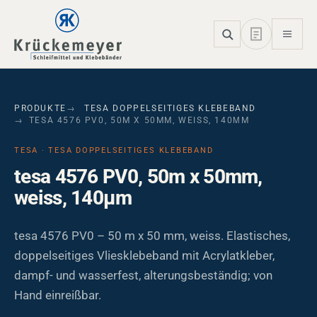
Skip to main navigation
Skip to main content
Skip to page footer
PRODUKTE
TESA DOPPELSEITIGES KLEBEBAND
TESA 4576 PV0, 50M X 50MM, WEISS, 140ΜM
TESA · TESA DOPPELSEITIGES KLEBEBAND
tesa 4576 PV0, 50m x 50mm,
weiss, 140µm
tesa 4576 PV0 – 50 m x 50 mm, weiss. Elastisches,
doppelseitiges Vliesklebeband mit Acrylatkleber,
dampf- und wasserfest, alterungsbeständig; von
Hand einreißbar.