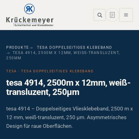
Skip to main navigation
Skip to main content
Skip to page footer
PRODUKTE
TESA DOPPELSEITIGES KLEBEBAND
TESA 4914, 2500M X 12MM, WEISS-TRANSLUZENT, 2
50ΜM
TESA · TESA DOPPELSEITIGES KLEBEBAND
tesa 4914, 2500m x 12mm, weiß-
transluzent, 250µm
tesa 4914 – Doppelseitiges Vliesklebeband, 2500 m x
12 mm, weiß-transluzent, 250 µm. Asymmetrisches
Design für raue Oberflächen.