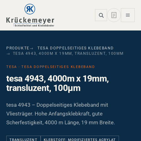
Skip to main navigation
Skip to main content
Skip to page footer
PRODUKTE
TESA DOPPELSEITIGES KLEBEBAND
TESA 4943, 4000M X 19MM, TRANSLUZENT, 100ΜM
TESA · TESA DOPPELSEITIGES KLEBEBAND
tesa 4943, 4000m x 19mm,
transluzent, 100µm
tesa 4943 – Doppelseitiges Klebeband mit
Vliesträger. Hohe Anfangsklebkraft, gute
Scherfestigkeit, 4000 m Länge, 19 mm Breite.
TRANSLUZENT
KLEBSTOFF: MODIFIZIERTES ACRYLAT