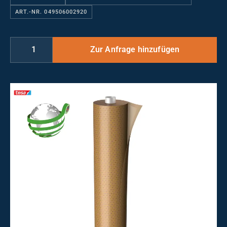
ART.-NR. 049506002920