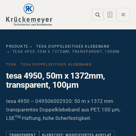
Skip to main navigation
Skip to main content
Skip to page footer
PRODUKTE
TESA DOPPELSEITIGES KLEBEBAND
TESA 4950, 50M X 1372MM, TRANSPARENT, 100ΜM
TESA · TESA DOPPELSEITIGES KLEBEBAND
tesa 4950, 50m x 1372mm,
transparent, 100µm
tesa 4950 – 049506002920: 50 m x 1372 mm
transparentes Doppelklebeband aus PET, 100 µm,
TM
LSE
-Haftung, hohe Scherfestigkeit.
TRANSPARENT
KLEBSTOFF: MODIFIZIERTES ACRYLAT