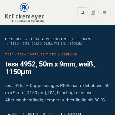
Skip to main navigation
Skip to main content
Skip to page footer
PRODUKTE
TESA DOPPELSEITIGES KLEBEBAND
TESA 4952, 50M X 9MM, WEISS, 1150ΜM
TESA · TESA DOPPELSEITIGES KLEBEBAND
tesa 4952, 50m x 9mm, weiß,
1150µm
tesa 4952 – Doppelseitiges PE-Schaumklebeband, 50
m x 9 mm (1150 µm); UV-, Feuchtigkeits- und
Alterungsbeständig, temperaturbeständig bis 80 °C.
WEISS
KLEBSTOFF: MODIFIZIERTES ACRYLAT