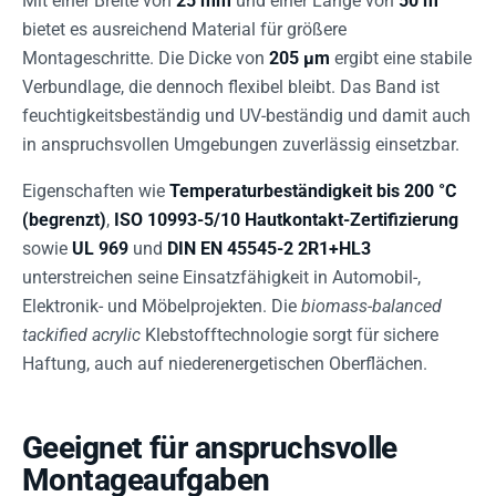
Mit einer Breite von
25 mm
und einer Länge von
50 m
bietet es ausreichend Material für größere
Montageschritte. Die Dicke von
205 µm
ergibt eine stabile
Verbundlage, die dennoch flexibel bleibt. Das Band ist
feuchtigkeitsbeständig und UV-beständig und damit auch
in anspruchsvollen Umgebungen zuverlässig einsetzbar.
Eigenschaften wie
Temperaturbeständigkeit bis 200 °C
(begrenzt)
,
ISO 10993-5/10 Hautkontakt-Zertifizierung
sowie
UL 969
und
DIN EN 45545-2 2R1+HL3
unterstreichen seine Einsatzfähigkeit in Automobil-,
Elektronik- und Möbelprojekten. Die
biomass-balanced
tackified acrylic
Klebstofftechnologie sorgt für sichere
Haftung, auch auf niederenergetischen Oberflächen.
Geeignet für anspruchsvolle
Montageaufgaben