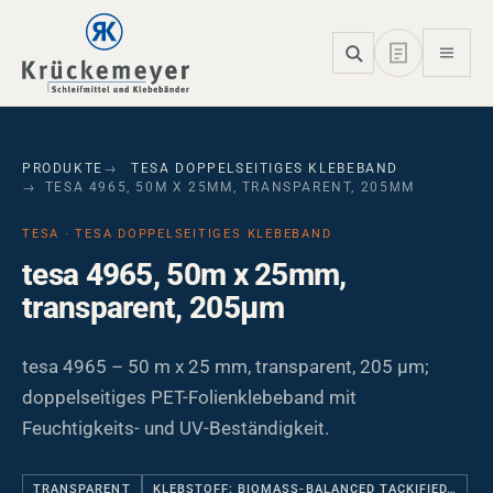
Skip to main navigation
Skip to main content
Skip to page footer
PRODUKTE
TESA DOPPELSEITIGES KLEBEBAND
TESA 4965, 50M X 25MM, TRANSPARENT, 205ΜM
TESA · TESA DOPPELSEITIGES KLEBEBAND
tesa 4965, 50m x 25mm,
transparent, 205µm
tesa 4965 – 50 m x 25 mm, transparent, 205 µm;
doppelseitiges PET-Folienklebeband mit
Feuchtigkeits- und UV-Beständigkeit.
TRANSPARENT
KLEBSTOFF: BIOMASS-BALANCED TACKIFIED…