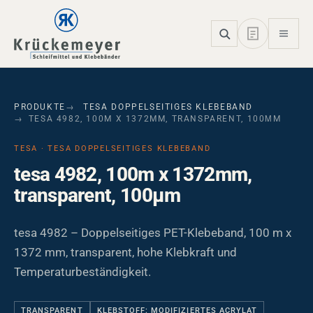
Skip to main navigation
Skip to main content
Skip to page footer
PRODUKTE
TESA DOPPELSEITIGES KLEBEBAND
TESA 4982, 100M X 1372MM, TRANSPARENT, 100ΜM
TESA · TESA DOPPELSEITIGES KLEBEBAND
tesa 4982, 100m x 1372mm,
transparent, 100µm
tesa 4982 – Doppelseitiges PET-Klebeband, 100 m x
1372 mm, transparent, hohe Klebkraft und
Temperaturbeständigkeit.
TRANSPARENT
KLEBSTOFF: MODIFIZIERTES ACRYLAT