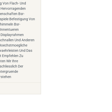
ng Von Flach- Und
 Hervorragenden
nschaften Bsr-
spiele Befestigung Von
himmeln Bsr-
Innentueren
 Displayrahmen
tschnallen Und Anderen
Hoechstmoegliche
waehrleisten Und Das
kt Empfehlen Zu
en Wir Ihre
chliesslich Der
ntergruende
rstehen