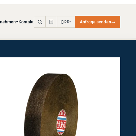
rnehmen
Kontakt
Anfrage senden
→
DE
▼
▼