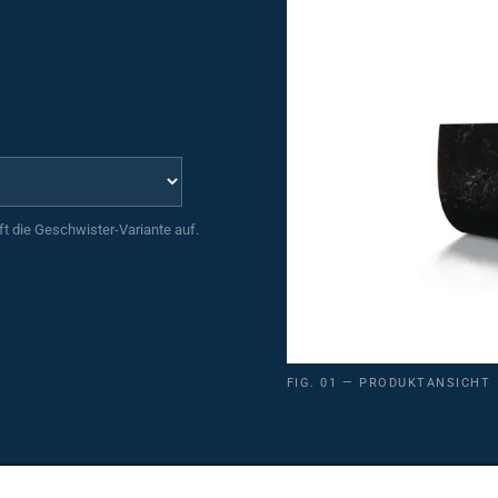
uft die Geschwister-Variante auf.
FIG. 01 — PRODUKTANSICHT