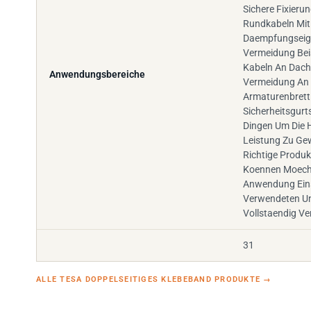
Sichere Fixieru
Rundkabeln Mit
Daempfungseige
Vermeidung Bei
Kabeln An Dach
Anwendungsbereiche
Vermeidung An 
Armaturenbrett
Sicherheitsgur
Dingen Um Die 
Leistung Zu Ge
Richtige Produ
Koennen Moecht
Anwendung Eins
Verwendeten U
Vollstaendig Ve
31
ALLE TESA DOPPELSEITIGES KLEBEBAND PRODUKTE
→