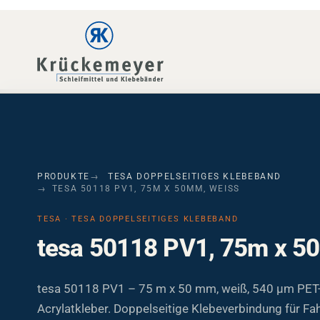
Skip to main navigation
Skip to main content
Skip to page footer
PRODUKTE
TESA DOPPELSEITIGES KLEBEBAND
TESA 50118 PV1, 75M X 50MM, WEISS
TESA · TESA DOPPELSEITIGES KLEBEBAND
tesa 50118 PV1, 75m x 5
tesa 50118 PV1 – 75 m x 50 mm, weiß, 540 µm PET-
Acrylatkleber. Doppelseitige Klebeverbindung für F