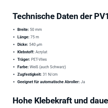
Technische Daten der PV
Breite:
50 mm
Länge:
75 m
Dicke:
540 µm
Klebstoff:
Acrylat
Träger:
PET-Vlies
Farbe:
Weiß (auch Schwarz)
Zugfestigkeit:
31 N/cm
Geeignet für automatische Abroller:
Ja
Hohe Klebekraft und dauer