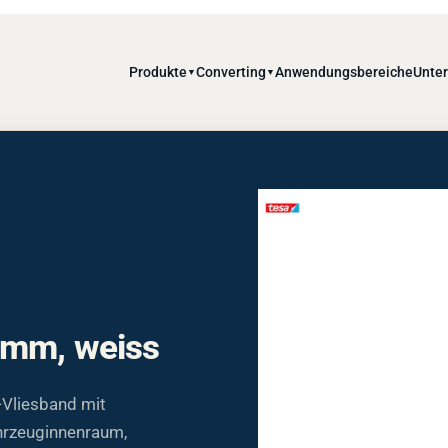
Produkte
Converting
Anwendungsbereiche
Unte
▼
▼
0mm, weiss
Vliesband mit
ahrzeuginnenraum,