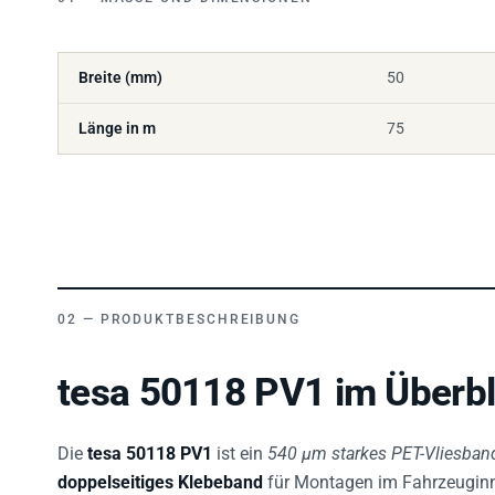
Breite (mm)
50
Länge in m
75
PRODUKTBESCHREIBUNG
tesa 50118 PV1 im Überbl
Die
tesa 50118 PV1
ist ein
540 µm starkes PET-Vliesban
doppelseitiges Klebeband
für Montagen im Fahrzeuginn