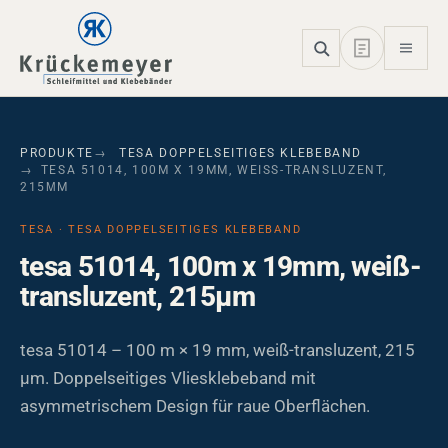
Skip to main navigation
Skip to main content
Skip to page footer
PRODUKTE
TESA DOPPELSEITIGES KLEBEBAND
TESA 51014, 100M X 19MM, WEISS-TRANSLUZENT, 2
15ΜM
TESA · TESA DOPPELSEITIGES KLEBEBAND
tesa 51014, 100m x 19mm, weiß-
transluzent, 215µm
tesa 51014 – 100 m × 19 mm, weiß-transluzent, 215
µm. Doppelseitiges Vliesklebeband mit
asymmetrischem Design für raue Oberflächen.