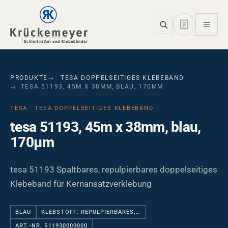
Skip to main navigation
Skip to main content
Skip to page footer
PRODUKTE
TESA DOPPELSEITIGES KLEBEBAND
TESA 51193, 45M X 38MM, BLAU, 170ΜM
TESA · TESA DOPPELSEITIGES KLEBEBAND
tesa 51193, 45m x 38mm, blau,
170µm
tesa 51193 Spaltbares, repulpierbares doppelseitiges
Klebeband für Kernansatzverklebung
BLAU
KLEBSTOFF: REPULPIERBARES,…
ART.-NR. 511930000000