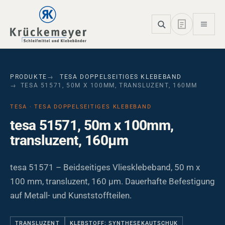
Skip to main navigation
Skip to main content
Skip to page footer
PRODUKTE
TESA DOPPELSEITIGES KLEBEBAND
TESA 51571, 50M X 100MM, TRANSLUZENT, 160ΜM
TESA · TESA DOPPELSEITIGES KLEBEBAND
tesa 51571, 50m x 100mm,
transluzent, 160µm
tesa 51571 – Beidseitiges Vliesklebeband, 50 m x
100 mm, transluzent, 160 µm. Dauerhafte Befestigung
auf Metall- und Kunststoffteilen.
TRANSLUZENT
KLEBSTOFF: SYNTHESEKAUTSCHUK