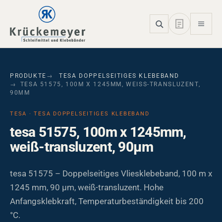
Skip to main navigation
Skip to main content
Skip to page footer
PRODUKTE
TESA DOPPELSEITIGES KLEBEBAND
TESA 51575, 100M X 1245MM, WEISS-TRANSLUZENT, 9
0ΜM
TESA · TESA DOPPELSEITIGES KLEBEBAND
tesa 51575, 100m x 1245mm,
weiß-transluzent, 90µm
tesa 51575 – Doppelseitiges Vliesklebeband, 100 m x
1245 mm, 90 µm, weiß-transluzent. Hohe
Anfangsklebkraft, Temperaturbeständigkeit bis 200
°C.