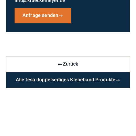
info@krueckemeyer.de
Anfrage senden
→
←
Zurück
Alle tesa doppelseitiges Klebeband Produkte
→