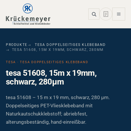
Skip to main navigation
Skip to main content
Skip to page footer
PRODUKTE
TESA DOPPELSEITIGES KLEBEBAND
TESA 51608, 15M X 19MM, SCHWARZ, 280ΜM
TESA · TESA DOPPELSEITIGES KLEBEBAND
tesa 51608, 15m x 19mm,
schwarz, 280µm
tesa 51608 – 15 m x 19 mm, schwarz, 280 µm.
Doppelseitiges PET-Vliesklebeband mit
Naturkautschukklebstoff; abriebfest,
alterungsbeständig, hand-einreißbar.