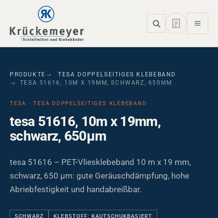
Skip to main navigation
Skip to main content
Skip to page footer
PRODUKTE
TESA DOPPELSEITIGES KLEBEBAND
TESA 51616, 10M X 19MM, SCHWARZ, 650ΜM
TESA · TESA DOPPELSEITIGES KLEBEBAND
tesa 51616, 10m x 19mm,
schwarz, 650µm
tesa 51616 – PET-Vliesklebeband 10 m x 19 mm,
schwarz, 650 µm: gute Geräuschdämpfung, hohe
Abriebfestigkeit und handabreißbar.
SCHWARZ
KLEBSTOFF: KAUTSCHUKBASIERT