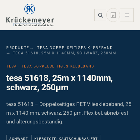
Skip to main navigation
Skip to main content
Skip to page footer
PRODUKTE
TESA DOPPELSEITIGES KLEBEBAND
TESA 51618, 25M X 1140MM, SCHWARZ, 250ΜM
TESA · TESA DOPPELSEITIGES KLEBEBAND
tesa 51618, 25m x 1140mm,
schwarz, 250µm
tesa 51618 – Doppelseitiges PET-Vliesklebeband, 25
m x 1140 mm, schwarz, 250 µm. Flexibel, abriebfest
und alterungsbeständig.
SCHWARZ
KLEBSTOFF: KAUTSCHUKBASIERT