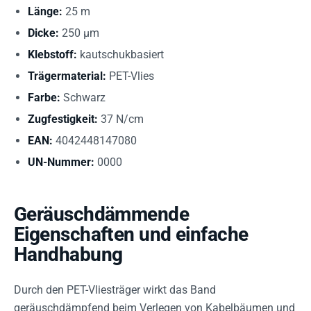
Länge:
25 m
Dicke:
250 µm
Klebstoff:
kautschukbasiert
Trägermaterial:
PET-Vlies
Farbe:
Schwarz
Zugfestigkeit:
37 N/cm
EAN:
4042448147080
UN-Nummer:
0000
Geräuschdämmende
Eigenschaften und einfache
Handhabung
Durch den PET-Vliesträger wirkt das Band
geräuschdämpfend beim Verlegen von Kabelbäumen und