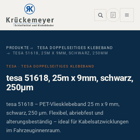
Skip to main navigation
Skip to main content
Skip to page footer
PRODUKTE
TESA DOPPELSEITIGES KLEBEBAND
TESA 51618, 25M X 9MM, SCHWARZ, 250ΜM
TESA · TESA DOPPELSEITIGES KLEBEBAND
tesa 51618, 25m x 9mm, schwarz,
250µm
tesa 51618 – PET-Vliesklebeband 25 m x 9 mm,
schwarz, 250 µm. Flexibel, abriebfest und
alterungsbeständig – ideal für Kabelsatzwicklungen
im Fahrzeuginnenraum.