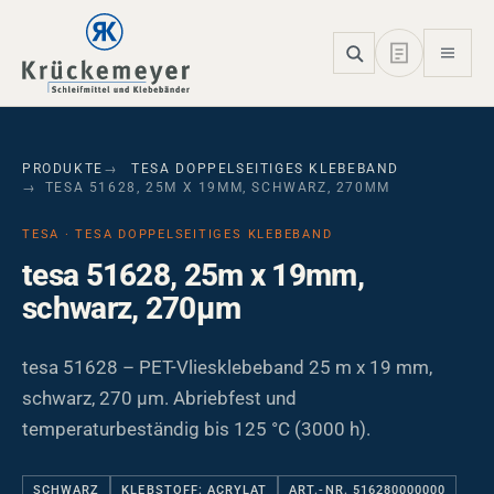
Skip to main navigation
Skip to main content
Skip to page footer
PRODUKTE
TESA DOPPELSEITIGES KLEBEBAND
TESA 51628, 25M X 19MM, SCHWARZ, 270ΜM
TESA · TESA DOPPELSEITIGES KLEBEBAND
tesa 51628, 25m x 19mm,
schwarz, 270µm
tesa 51628 – PET-Vliesklebeband 25 m x 19 mm,
schwarz, 270 µm. Abriebfest und
temperaturbeständig bis 125 °C (3000 h).
SCHWARZ
KLEBSTOFF: ACRYLAT
ART.-NR. 516280000000