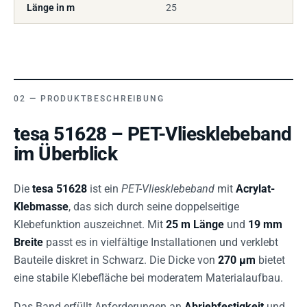
Länge in m
25
PRODUKTBESCHREIBUNG
tesa 51628 – PET-Vliesklebeband
im Überblick
Die
tesa 51628
ist ein
PET-Vliesklebeband
mit
Acrylat-
Klebmasse
, das sich durch seine doppelseitige
Klebefunktion auszeichnet. Mit
25 m Länge
und
19 mm
Breite
passt es in vielfältige Installationen und verklebt
Bauteile diskret in Schwarz. Die Dicke von
270 µm
bietet
eine stabile Klebefläche bei moderatem Materialaufbau.
Das Band erfüllt Anforderungen an
Abriebfestigkeit
und