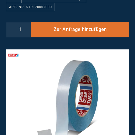
ART.-NR. 519170002000