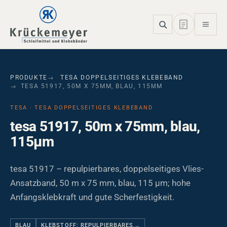
Skip to main navigation
Skip to main content
Skip to page footer
PRODUKTE
TESA DOPPELSEITIGES KLEBEBAND
TESA 51917, 50M X 75MM, BLAU, 115ΜM
TESA · TESA DOPPELSEITIGES KLEBEBAND
tesa 51917, 50m x 75mm, blau,
115µm
tesa 51917 – repulpierbares, doppelseitiges Vlies-
Ansatzband, 50 m x 75 mm, blau, 115 µm; hohe
Anfangsklebkraft und gute Scherfestigkeit.
BLAU
KLEBSTOFF: REPULPIERBARES,…