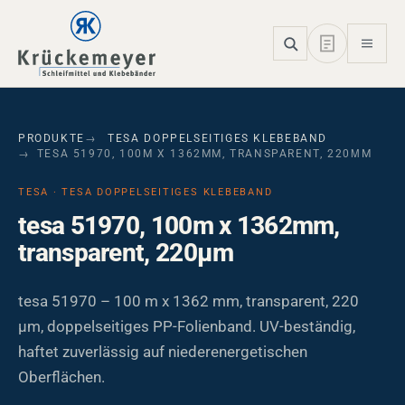
Skip to main navigation
Skip to main content
Skip to page footer
PRODUKTE
TESA DOPPELSEITIGES KLEBEBAND
TESA 51970, 100M X 1362MM, TRANSPARENT, 220ΜM
TESA · TESA DOPPELSEITIGES KLEBEBAND
tesa 51970, 100m x 1362mm,
transparent, 220µm
tesa 51970 – 100 m x 1362 mm, transparent, 220
µm, doppelseitiges PP-Folienband. UV-beständig,
haftet zuverlässig auf niederenergetischen
Oberflächen.