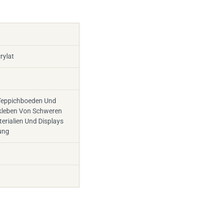
rylat
Teppichboeden Und
rkleben Von Schweren
erialien Und Displays
ung