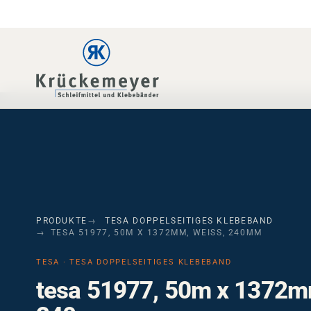
Skip to main navigation
Skip to main content
Skip to page footer
PRODUKTE
TESA DOPPELSEITIGES KLEBEBAND
TESA 51977, 50M X 1372MM, WEISS, 240ΜM
TESA · TESA DOPPELSEITIGES KLEBEBAND
tesa 51977, 50m x 1372m
240µm