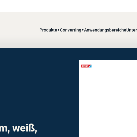
Produkte
Converting
Anwendungsbereiche
Unte
▼
▼
m, weiß,