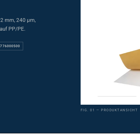
72 mm, 240 µm,
 auf PP/PE.
9776000500
FIG. 01 — PRODUKTANSICHT