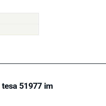
 tesa 51977 im
Träger
und
modifizierter Acrylatklebmasse
. Es