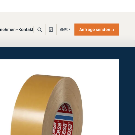
rnehmen
Kontakt
Anfrage senden
→
DE
▼
▼