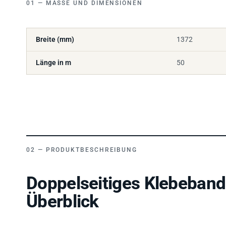
Breite (mm)
1372
Länge in m
50
PRODUKTBESCHREIBUNG
Doppelseitiges Klebeband
Überblick
Die
tesa 51977
ist ein doppelseitiges Klebeband mit
PP-