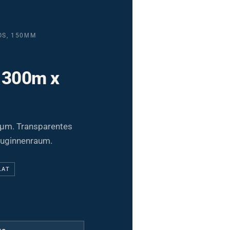
OS, 150ΜM
, 300m x
 µm. Transparentes
euginnenraum.
LAT