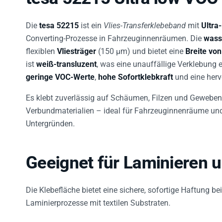
Die
tesa 52215
ist ein
Vlies-Transferklebeband
mit
Ultra
Converting-Prozesse in Fahrzeuginnenräumen. Die
wass
flexiblen
Vliesträger
(150 µm) und bietet eine
Breite vo
ist
weiß-transluzent
, was eine unauffällige Verklebung 
geringe VOC-Werte
,
hohe Sofortklebkraft
und eine her
Es klebt zuverlässig auf Schäumen, Filzen und Geweben
Verbundmaterialien – ideal für Fahrzeuginnenräume un
Untergründen.
Geeignet für Laminieren 
Die Klebefläche bietet eine sichere, sofortige Haftung be
Laminierprozesse mit textilen Substraten.