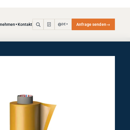
rnehmen
Kontakt
Anfrage senden
→
DE
▼
▼