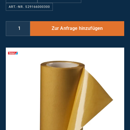
ART.-NR. 529166000300