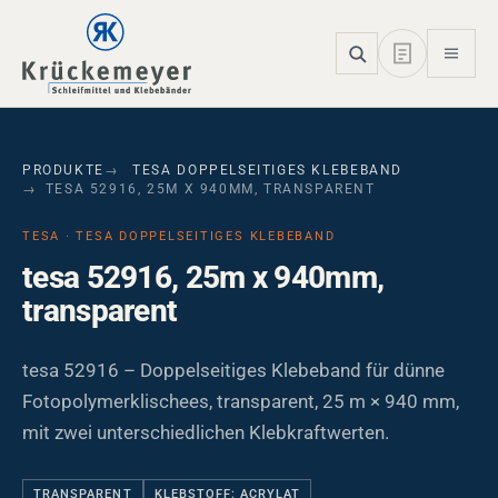
Skip to main navigation
Skip to main content
Skip to page footer
PRODUKTE
TESA DOPPELSEITIGES KLEBEBAND
TESA 52916, 25M X 940MM, TRANSPARENT
TESA · TESA DOPPELSEITIGES KLEBEBAND
tesa 52916, 25m x 940mm,
transparent
tesa 52916 – Doppelseitiges Klebeband für dünne
Fotopolymerklischees, transparent, 25 m × 940 mm,
mit zwei unterschiedlichen Klebkraftwerten.
TRANSPARENT
KLEBSTOFF: ACRYLAT