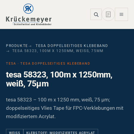
Skip to main navigation
Skip to main content
Skip to page footer
PRODUKTE
TESA DOPPELSEITIGES KLEBEBAND
TESA 58323, 100M X 1250MM, WEISS, 75ΜM
TESA · TESA DOPPELSEITIGES KLEBEBAND
tesa 58323, 100m x 1250mm,
weiß, 75µm
tesa 58323 – 100 m x 1250 mm, weiß, 75 µm;
doppelseitiges Vlies Tape für FPC-Verklebungen mit
modifiziertem Acrylat.
WEISS
KLEBSTOFF: MODIFIZIERTES ACRYLAT