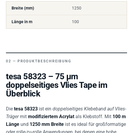
Breite (mm)
1250
Länge in m
100
PRODUKTBESCHREIBUNG
tesa 58323 – 75 µm
doppelseitiges Vlies Tape im
Überblick
Die
tesa 58323
ist ein
doppelseitiges Klebeband auf Vlies-
Träger
mit
modifiziertem Acrylat
als Klebstoff. Mit
100 m
Länge
und
1250 mm Breite
ist es ideal für großformatige
oder rolle-zu-rolle Anwendungen, bei denen eine hohe