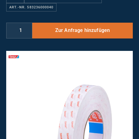
ART.-NR. 583236000040