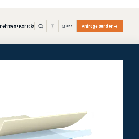
rnehmen
Kontakt
Anfrage senden
→
DE
▼
▼