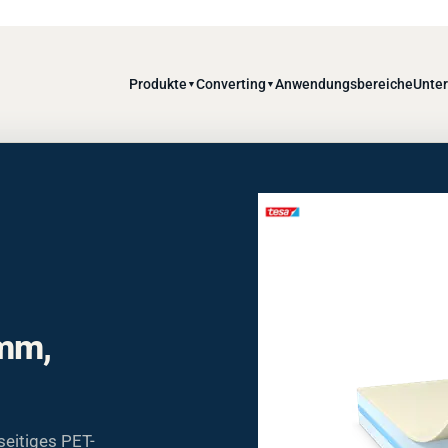
Produkte
Converting
Anwendungsbereiche
Unte
▼
▼
mm,
eitiges PET-