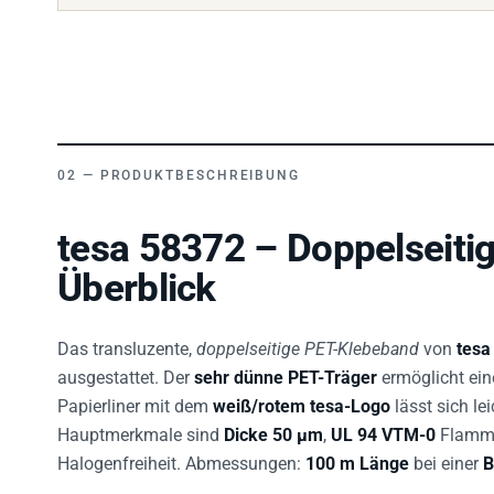
PRODUKTBESCHREIBUNG
tesa 58372 – Doppelseiti
Überblick
Das transluzente,
doppelseitige PET-Klebeband
von
tesa
ausgestattet. Der
sehr dünne PET-Träger
ermöglicht ein
Papierliner mit dem
weiß/rotem tesa-Logo
lässt sich le
Hauptmerkmale sind
Dicke 50 µm
,
UL 94 VTM-0
Flamms
Halogenfreiheit. Abmessungen:
100 m Länge
bei einer
B