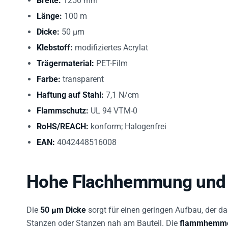
Länge:
100 m
Dicke:
50 µm
Klebstoff:
modifiziertes Acrylat
Trägermaterial:
PET-Film
Farbe:
transparent
Haftung auf Stahl:
7,1 N/cm
Flammschutz:
UL 94 VTM-0
RoHS/REACH:
konform; Halogenfrei
EAN:
4042448516008
Hohe Flachhemmung und 
Die
50 µm Dicke
sorgt für einen geringen Aufbau, der da
Stanzen oder Stanzen nah am Bauteil. Die
flammhemme