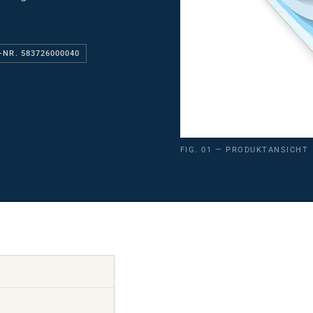
-NR. 583726000040
FIG. 01 — PRODUKTANSICHT