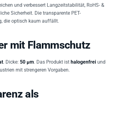
eichen und verbessert Langzeitstabilität, RoHS- &
che Sicherheit. Die transparente PET-
, die optisch kaum auffällt.
er mit Flammschutz
at
. Dicke:
50 µm
. Das Produkt ist
halogenfrei
und
strien mit strengeren Vorgaben.
renz als