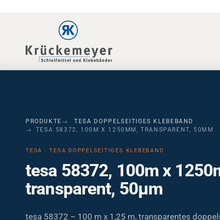
Skip to main navigation
Skip to main content
Skip to page footer
PRODUKTE
TESA DOPPELSEITIGES KLEBEBAND
TESA 58372, 100M X 1250MM, TRANSPARENT, 50ΜM
TESA · TESA DOPPELSEITIGES KLEBEBAND
tesa 58372, 100m x 1250
transparent, 50µm
tesa 58372 – 100 m x 1,25 m, transparentes doppels