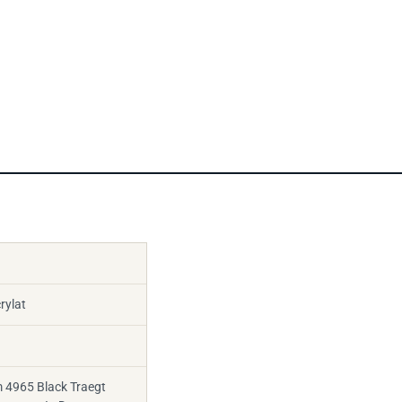
rylat
 4965 Black Traegt
gement In Der