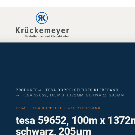
Skip to main navigation
Skip to main content
Skip to page footer
PRODUKTE
TESA DOPPELSEITIGES KLEBEBAND
TESA 59652, 100M X 1372MM, SCHWARZ, 205ΜM
TESA · TESA DOPPELSEITIGES KLEBEBAND
tesa 59652, 100m x 1372
schwarz, 205µm