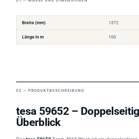
Breite (mm)
1372
Länge in m
100
PRODUKTBESCHREIBUNG
tesa 59652 – Doppelseiti
Überblick
Das
tesa 59652
Team 4965 Black ist ein
doppelseitige