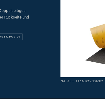
Doppelseitiges
der Rückseite und
 596526000120
FIG. 01 — PRODUKTANSICHT