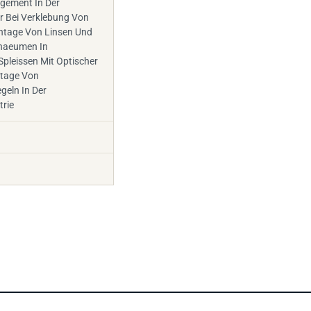
r Bei Verklebung Von
ntage Von Linsen Und
haeumen In
Spleissen Mit Optischer
tage Von
geln In Der
trie