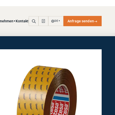
rnehmen
Kontakt
Anfrage senden
→
DE
▼
▼