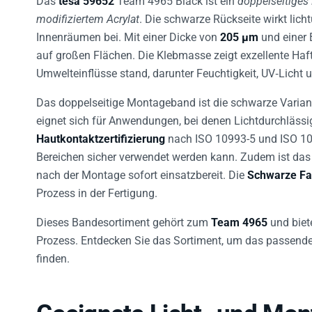
modifiziertem Acrylat
. Die schwarze Rückseite wirkt lic
Innenräumen bei. Mit einer Dicke von
205 µm
und einer 
auf großen Flächen. Die Klebmasse zeigt exzellente Haf
Umwelteinflüsse stand, darunter Feuchtigkeit, UV‑Licht
Das doppelseitige Montageband ist die schwarze Variant
eignet sich für Anwendungen, bei denen Lichtdurchlässig
Hautkontaktzertifizierung
nach ISO 10993-5 und ISO 109
Bereichen sicher verwendet werden kann. Zudem ist da
nach der Montage sofort einsatzbereit. Die
Schwarze Fa
Prozess in der Fertigung.
Dieses Bandesortiment gehört zum
Team 4965
und biet
Prozess. Entdecken Sie das Sortiment, um das passende
finden.
Geeignete Licht- und Mo