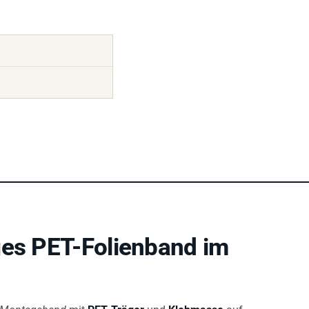
ges PET-Folienband im
s Montageband
mit
PET‑Träger
und
Klebmasse
auf