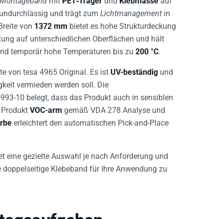
htundurchlässig und trägt zum
Lichtmanagement
in
Breite von
1372 mm
bietet es hohe Strukturdeckung
tung auf unterschiedlichen Oberflächen und hält
 und temporär hohe Temperaturen bis zu
200 °C
.
e von tesa 4965 Original. Es ist
UV-beständig
und
keit vermieden werden soll. Die
93-10 belegt, dass das Produkt auch in sensiblen
s Produkt
VOC-arm
gemäß VDA 278 Analyse und
rbe
erleichtert den automatischen Pick-and-Place
et eine gezielte Auswahl je nach Anforderung und
 doppelseitige Klebeband für Ihre Anwendung zu
ntageaufgaben