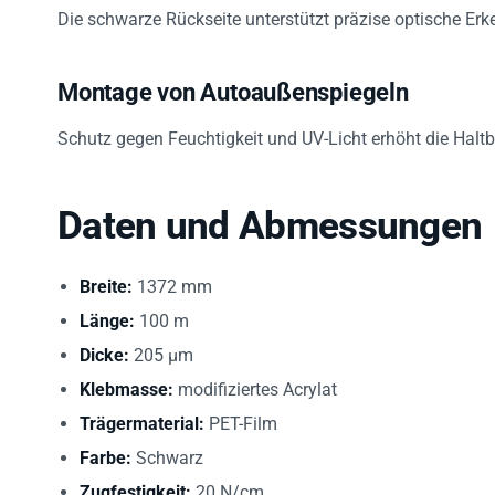
Die schwarze Rückseite unterstützt präzise optische Er
Montage von Autoaußenspiegeln
Schutz gegen Feuchtigkeit und UV-Licht erhöht die Haltb
Daten und Abmessungen
Breite:
1372 mm
Länge:
100 m
Dicke:
205 µm
Klebmasse:
modifiziertes Acrylat
Trägermaterial:
PET-Film
Farbe:
Schwarz
Zugfestigkeit:
20 N/cm