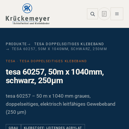
Skip to main navigation
Skip to main content
Skip to page footer
PRODUKTE
TESA DOPPELSEITIGES KLEBEBAND
TESA 60257, 50M X 1040MM, SCHWARZ, 250ΜM
TESA · TESA DOPPELSEITIGES KLEBEBAND
tesa 60257, 50m x 1040mm,
schwarz, 250µm
tesa 60257 – 50 m x 1040 mm graues,
doppelseitiges, elektrisch leitfähiges Gewebeband
(250 µm)
GRAU
KLEBSTOFF: LEITENDES ACRYLAT