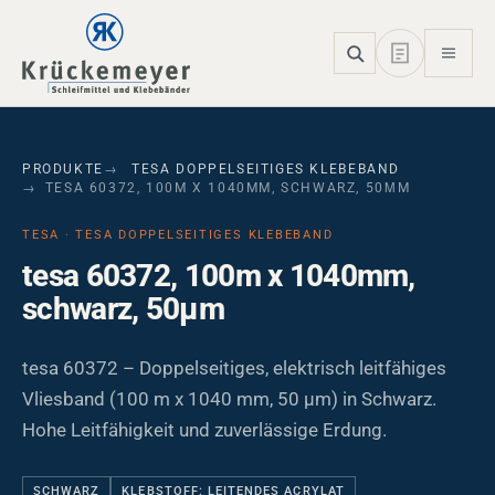
Skip to main navigation
Skip to main content
Skip to page footer
PRODUKTE
TESA DOPPELSEITIGES KLEBEBAND
TESA 60372, 100M X 1040MM, SCHWARZ, 50ΜM
TESA · TESA DOPPELSEITIGES KLEBEBAND
tesa 60372, 100m x 1040mm,
schwarz, 50µm
tesa 60372 – Doppelseitiges, elektrisch leitfähiges
Vliesband (100 m x 1040 mm, 50 µm) in Schwarz.
Hohe Leitfähigkeit und zuverlässige Erdung.
SCHWARZ
KLEBSTOFF: LEITENDES ACRYLAT