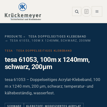
Skip to main navigation
Skip to main content
Skip to page footer
PRODUKTE
TESA DOPPELSEITIGES KLEBEBAND
TESA 61053, 100M X 1240MM, SCHWARZ, 200ΜM
TESA · TESA DOPPELSEITIGES KLEBEBAND
tesa 61053, 100m x 1240mm,
schwarz, 200µm
tesa 61053 – Doppelseitiges Acrylat-Klebeband, 100
m x 1240 mm, 200 µm, schwarz; temperatur- und
kältebeständig, wasserfest.
SCHWARZ
KLEBSTOFF: MODIFIZIERTES ACRYLAT