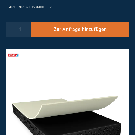
ART.-NR. 610536000007