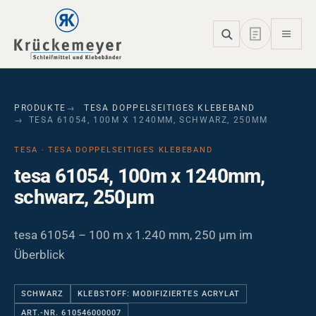
Skip to main navigation
Skip to main content
Skip to page footer
PRODUKTE
TESA DOPPELSEITIGES KLEBEBAND
TESA 61054, 100M X 1240MM, SCHWARZ, 250ΜM
TESA · TESA DOPPELSEITIGES KLEBEBAND
tesa 61054, 100m x 1240mm,
schwarz, 250µm
tesa 61054 – 100 m x 1.240 mm, 250 µm im
Überblick
SCHWARZ
KLEBSTOFF: MODIFIZIERTES ACRYLAT
ART.-NR. 610546000007