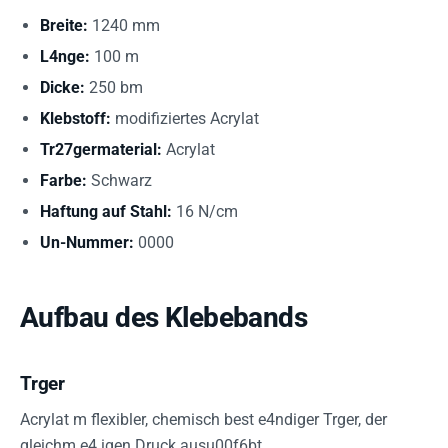
Breite:
1240 mm
L4nge:
100 m
Dicke:
250 bm
Klebstoff:
modifiziertes Acrylat
Tr27germaterial:
Acrylat
Farbe:
Schwarz
Haftung auf Stahl:
16 N/cm
Un-Nummer:
0000
Aufbau des Klebebands
Trger
Acrylat m flexibler, chemisch best e4ndiger Trger, der
gleichm e4 igen Druck ausu00f6bt.