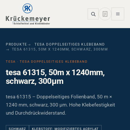
Skip to main navigation
Skip to main content
Skip to page footer
PRODUKTE
TESA DOPPELSEITIGES KLEBEBAND
TESA 61315, 50M X 1240MM, SCHWARZ, 300ΜM
TESA · TESA DOPPELSEITIGES KLEBEBAND
tesa 61315, 50m x 1240mm,
schwarz, 300µm
tesa 61315 – Doppelseitiges Folienband, 50 m ×
1240 mm, schwarz, 300 µm. Hohe Klebefestigkeit
und Durchdrückwiderstand.
SCHWARZ
KLEBSTOFF: MODIFIZIERTES ACRYLAT