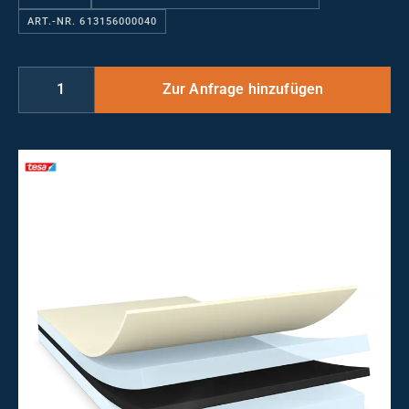
ART.-NR. 613156000040