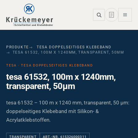
Skip to main navigation
Skip to main content
Skip to page footer
PRODUKTE
TESA DOPPELSEITIGES KLEBEBAND
TESA 61532, 100M X 1240MM, TRANSPARENT, 50ΜM
TESA · TESA DOPPELSEITIGES KLEBEBAND
tesa 61532, 100m x 1240mm,
transparent, 50µm
tesa 61532 – 100 m x 1240 mm, transparent, 50 µm:
doppelseitiges Klebeband mit Silikon- &
Acrylatklebstoffen.
TRANSPARENT
ART.-NR. 615326000311