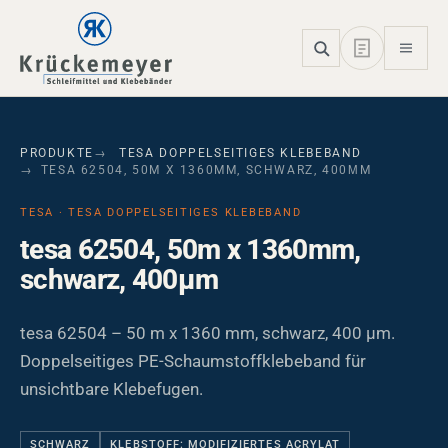
Skip to main navigation
Skip to main content
Skip to page footer
PRODUKTE
TESA DOPPELSEITIGES KLEBEBAND
TESA 62504, 50M X 1360MM, SCHWARZ, 400ΜM
TESA · TESA DOPPELSEITIGES KLEBEBAND
tesa 62504, 50m x 1360mm,
schwarz, 400µm
tesa 62504 – 50 m x 1360 mm, schwarz, 400 µm.
Doppelseitiges PE-Schaumstoffklebeband für
unsichtbare Klebefugen.
SCHWARZ
KLEBSTOFF: MODIFIZIERTES ACRYLAT