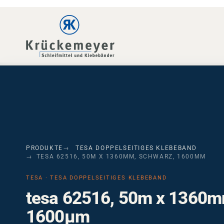
Skip to main navigation
Skip to main content
Skip to page footer
PRODUKTE
TESA DOPPELSEITIGES KLEBEBAND
TESA 62516, 50M X 1360MM, SCHWARZ, 1600ΜM
TESA · TESA DOPPELSEITIGES KLEBEBAND
tesa 62516, 50m x 1360m
1600µm