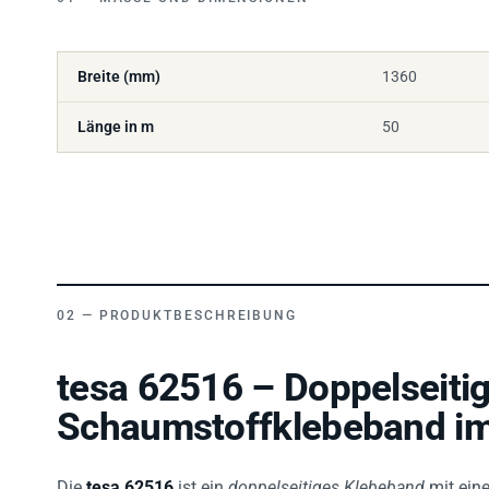
Breite (mm)
1360
Länge in m
50
PRODUKTBESCHREIBUNG
tesa 62516 – Doppelseiti
Schaumstoffklebeband im
Die
tesa 62516
ist ein
doppelseitiges Klebeband
mit ei