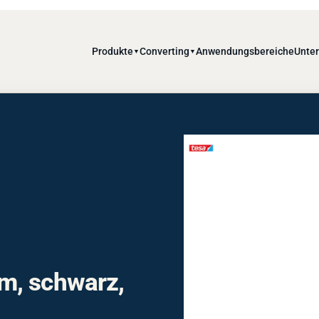
Produkte
Converting
Anwendungsbereiche
Unte
▼
▼
m, schwarz,