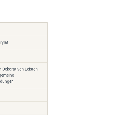
rylat
 Dekorativen Leisten
lgemeine
dungen