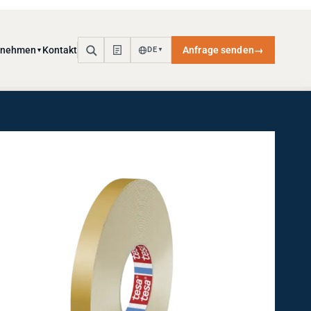
rnehmen
Kontakt
Anfrage senden
→
DE
▼
▼