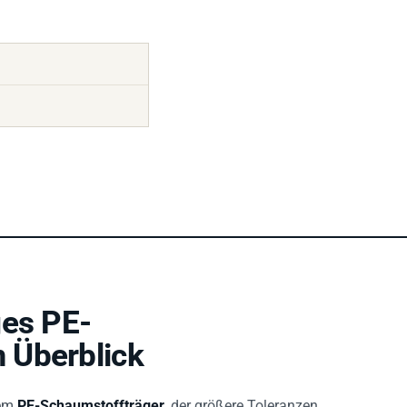
ges PE-
 Überblick
nem
PE-Schaumstoffträger
, der größere Toleranzen