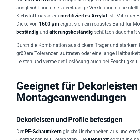
ausgleicht und eine zuverlässige Verklebung sicherstell
Klebstoffmasse ein
modifiziertes Acrylat
ist. Mit einer 
Dicke von
1600 µm
ergibt sich ein robustes Band für 
beständig
und
alterungsbeständig
schützen dauerhaft v
Durch die Kombination aus dickem Träger und starkem K
größere Toleranzen auftreten oder eine lange Haltbarkeit g
Leisten und vermeidet Loslösung auch bei Feuchtigkeit.
Geeignet für Dekorleisten
Montageanwendungen
Dekorleisten und Profile befestigen
Der
PE-Schaumkern
gleicht Unebenheiten aus und ermö
Oberflächen mit Toleranzen. Die
Klebkraft
sorgt für eine