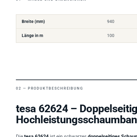
Breite (mm)
940
Länge in m
100
PRODUKTBESCHREIBUNG
tesa 62624 – Doppelseiti
Hochleistungsschaumband
Die
tesa 62624
ist ein
schwarzes
doppelseitiges Schau