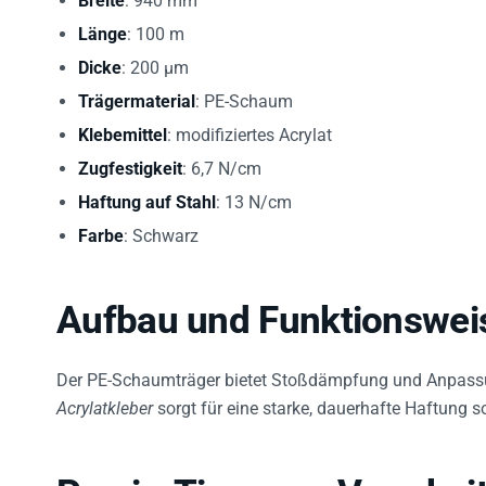
Länge
: 100 m
Dicke
: 200 µm
Trägermaterial
: PE-Schaum
Klebemittel
: modifiziertes Acrylat
Zugfestigkeit
: 6,7 N/cm
Haftung auf Stahl
: 13 N/cm
Farbe
: Schwarz
Aufbau und Funktionswei
Der PE-Schaumträger bietet Stoßdämpfung und Anpassu
Acrylatkleber
sorgt für eine starke, dauerhafte Haftung s
Praxis-Tipps zur Verarbei