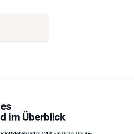
ges
 im Überblick
mstoffklebeband
mit
200 µm
Dicke. Der
PE-