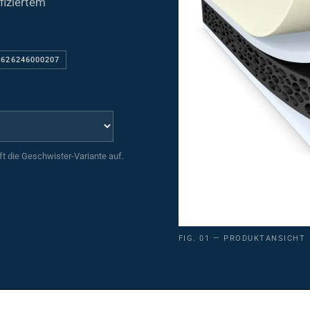
 626246000207
uft die Geschwister-Variante auf.
FIG. 01 — PRODUKTANSICHT