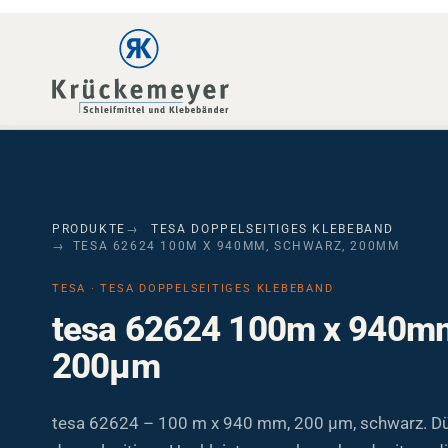
Skip to main navigation
Skip to main content
Skip to page footer
PRODUKTE
TESA DOPPELSEITIGES KLEBEBAND
TESA 62624 100M X 940MM, SCHWARZ, 200ΜM
TESA · TESA DOPPELSEITIGES KLEBEBAND
tesa 62624 100m x 940mm
200µm
tesa 62624 – 100 m x 940 mm, 200 µm, schwarz. D
doppelseitiges Hochleistungsschaumband mit modif