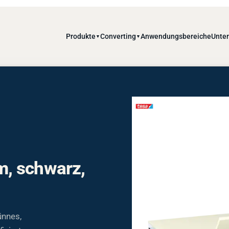
Produkte
Converting
Anwendungsbereiche
Unte
▼
▼
, schwarz,
ünnes,
iziertem