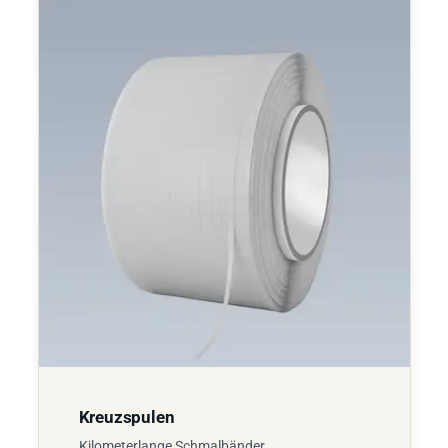
Kreuzspulen
Kilometerlange Schmalbänder