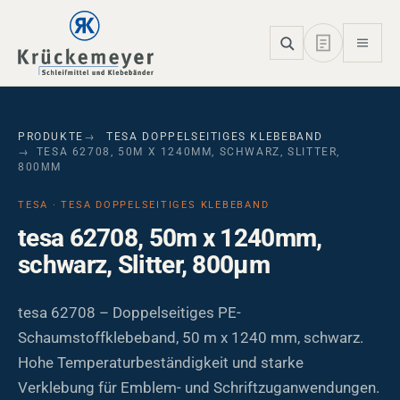
Skip to main navigation
Skip to main content
Skip to page footer
PRODUKTE
TESA DOPPELSEITIGES KLEBEBAND
TESA 62708, 50M X 1240MM, SCHWARZ, SLITTER,
800ΜM
TESA · TESA DOPPELSEITIGES KLEBEBAND
tesa 62708, 50m x 1240mm,
schwarz, Slitter, 800µm
tesa 62708 – Doppelseitiges PE-
Schaumstoffklebeband, 50 m x 1240 mm, schwarz.
Hohe Temperaturbeständigkeit und starke
Verklebung für Emblem- und Schriftzuganwendungen.