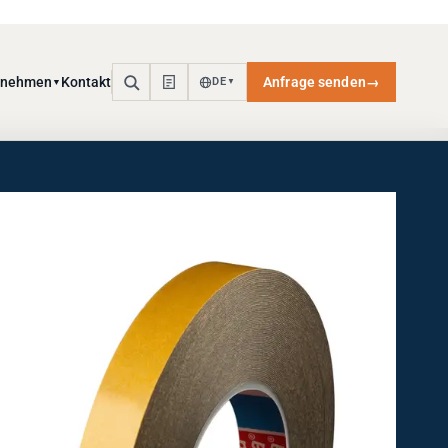
rnehmen
Kontakt
Anfrage senden
→
DE
▼
▼