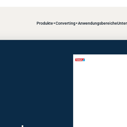
Produkte
Converting
Anwendungsbereiche
Unte
▼
▼
m, schwarz,