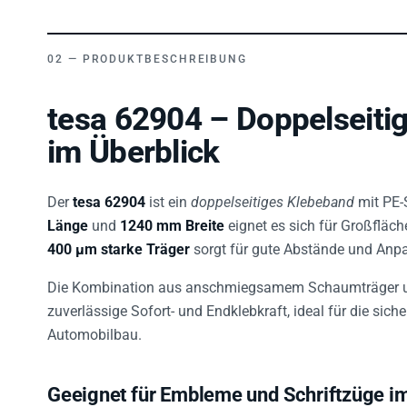
PRODUKTBESCHREIBUNG
tesa 62904 – Doppelseit
im Überblick
Der
tesa 62904
ist ein
doppelseitiges Klebeband
mit PE-
Länge
und
1240 mm Breite
eignet es sich für Großfläc
400 µm starke Träger
sorgt für gute Abstände und Anp
Die Kombination aus anschmiegsamem Schaumträger und
zuverlässige Sofort- und Endklebkraft, ideal für die si
Automobilbau.
Geeignet für Embleme und Schriftzüge i