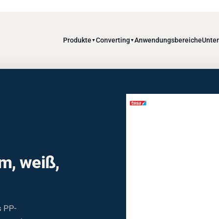
Produkte
Converting
Anwendungsbereiche
Unte
▼
▼
m, weiß,
s PP-
r unpolare