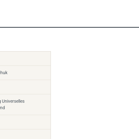
chuk
 Universelles
and