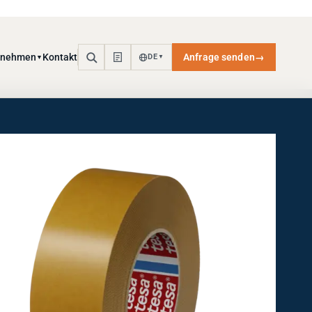
rnehmen
Kontakt
Anfrage senden
→
DE
▼
▼