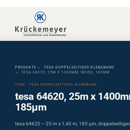
Skip to main navigation
Skip to main content
Skip to page footer
PRODUKTE
TESA DOPPELSEITIGES KLEBEBAND
TESA 64620, 25M X 1400MM, WEISS, 185ΜM
TESA · TESA DOPPELSEITIGES KLEBEBAND
tesa 64620, 25m x 1400m
185µm
tesa 64620 – 25 m x 1,40 m, 185 µm, doppelseitige
Folienklebeband. Lösemittelfrei, hoher Tack, ideal fü