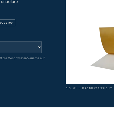
00002100
uft die Geschwister-Variante auf.
FIG. 01 — PRODUKTANSICHT