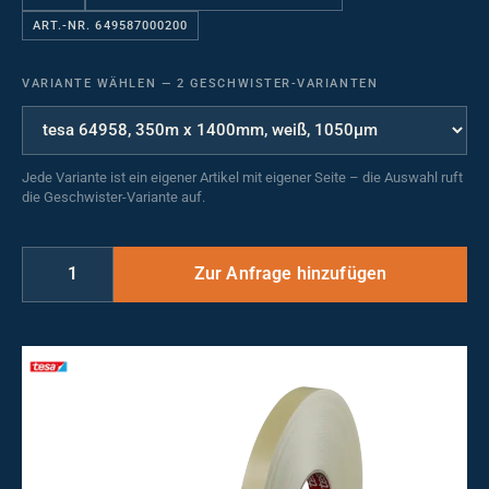
ART.-NR. 649587000200
VARIANTE WÄHLEN
—
2 GESCHWISTER-VARIANTEN
Jede Variante ist ein eigener Artikel mit eigener Seite – die Auswahl ruft
die Geschwister-Variante auf.