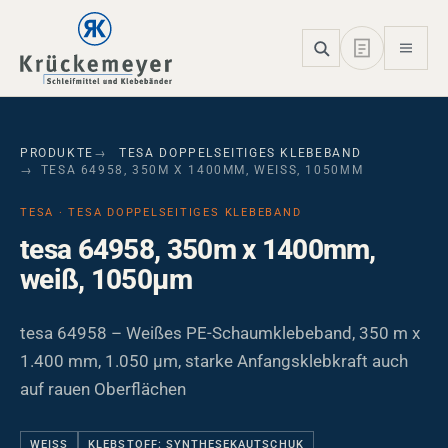
Skip to main navigation
Skip to main content
Skip to page footer
PRODUKTE
TESA DOPPELSEITIGES KLEBEBAND
TESA 64958, 350M X 1400MM, WEISS, 1050ΜM
TESA · TESA DOPPELSEITIGES KLEBEBAND
tesa 64958, 350m x 1400mm,
weiß, 1050µm
tesa 64958 – Weißes PE-Schaumklebeband, 350 m x
1.400 mm, 1.050 µm, starke Anfangsklebkraft auch
auf rauen Oberflächen
WEISS
KLEBSTOFF: SYNTHESEKAUTSCHUK