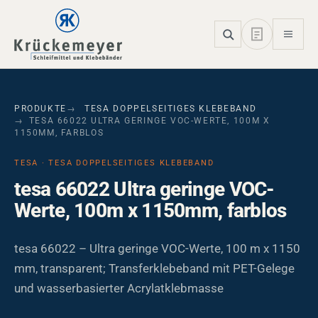
Skip to main navigation
Skip to main content
Skip to page footer
PRODUKTE
TESA DOPPELSEITIGES KLEBEBAND
TESA 66022 ULTRA GERINGE VOC-WERTE, 100M X
1150MM, FARBLOS
TESA · TESA DOPPELSEITIGES KLEBEBAND
tesa 66022 Ultra geringe VOC-
Werte, 100m x 1150mm, farblos
tesa 66022 – Ultra geringe VOC-Werte, 100 m x 1150
mm, transparent; Transferklebeband mit PET-Gelege
und wasserbasierter Acrylatklebmasse