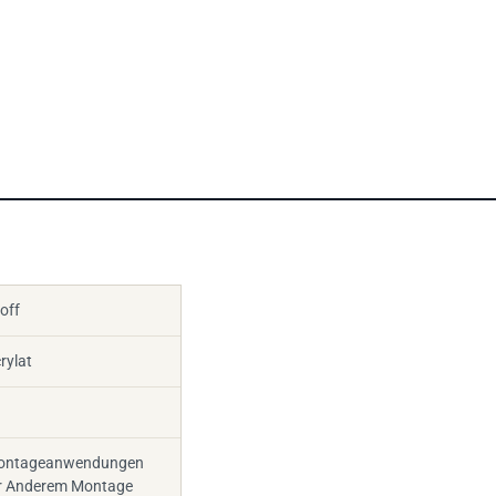
off
rylat
 Montageanwendungen
r Anderem Montage