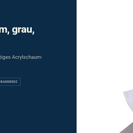
m, grau,
itiges Acrylschaum-
086000002