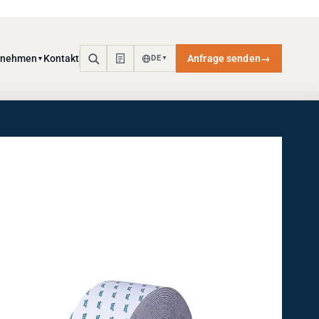
rnehmen
Kontakt
Anfrage senden
→
DE
▼
▼