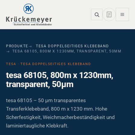
Skip to main navigation
Skip to main content
Skip to page footer
PRODUKTE
TESA DOPPELSEITIGES KLEBEBAND
TESA 68105, 800M X 1230MM, TRANSPARENT, 50ΜM
TESA · TESA DOPPELSEITIGES KLEBEBAND
tesa 68105, 800m x 1230mm,
transparent, 50µm
tesa 68105 – 50 µm transparentes
Transferklebeband, 800 m x 1230 mm. Hohe
Scherfestigkeit, Weichmacherbeständigkeit und
laminiertaugliche Klebkraft.