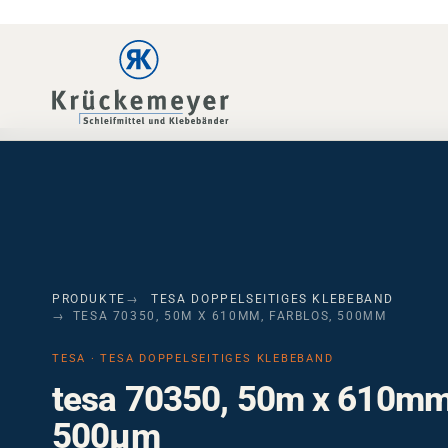
Skip to main navigation
Skip to main content
Skip to page footer
PRODUKTE
TESA DOPPELSEITIGES KLEBEBAND
TESA 70350, 50M X 610MM, FARBLOS, 500ΜM
TESA · TESA DOPPELSEITIGES KLEBEBAND
tesa 70350, 50m x 610mm,
500µm