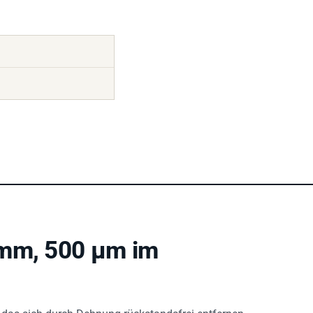
 mm, 500 µm im
, das sich durch Dehnung rückstandsfrei entfernen