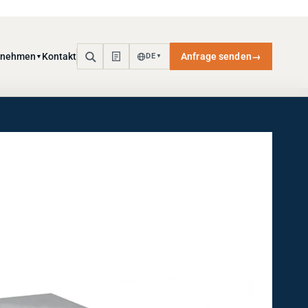
rnehmen
Kontakt
Anfrage senden
→
DE
▼
▼