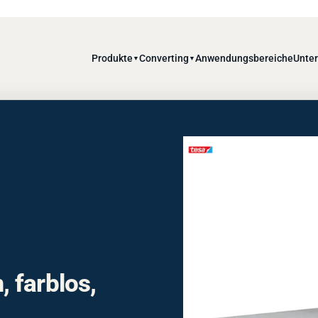
Produkte
Converting
Anwendungsbereiche
Unte
▼
▼
 farblos,