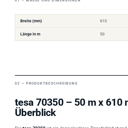
Breite (mm)
610
Länge in m
50
PRODUKTBESCHREIBUNG
tesa 70350 – 50 m x 610
Überblick
Die
tesa 70350
ist ein
doppelseitiges Transferklebeband