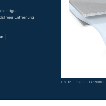
elseitiges
dsfreier Entfernung
00
FIG. 01 — PRODUKTANSICHT