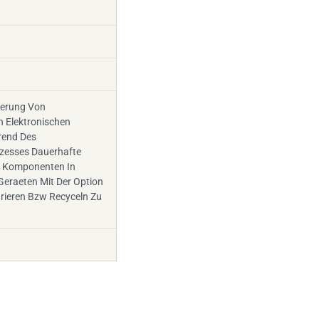
ierung Von
 Elektronischen
rend Des
zesses Dauerhafte
n Komponenten In
Geraeten Mit Der Option
rieren Bzw Recyceln Zu