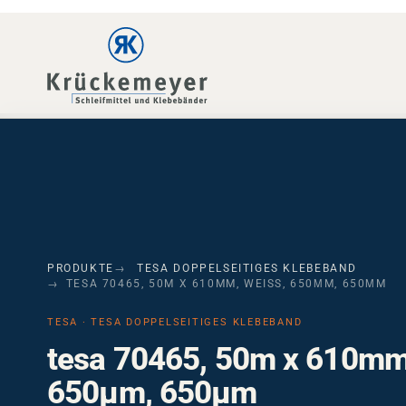
Skip to main navigation
Skip to main content
Skip to page footer
PRODUKTE
TESA DOPPELSEITIGES KLEBEBAND
TESA 70465, 50M X 610MM, WEISS, 650ΜM, 650ΜM
TESA · TESA DOPPELSEITIGES KLEBEBAND
tesa 70465, 50m x 610mm,
650µm, 650µm