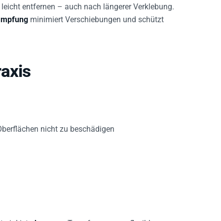
leicht entfernen – auch nach längerer Verklebung.
ämpfung
minimiert Verschiebungen und schützt
axis
berflächen nicht zu beschädigen
erial ist
ohne
, was Transferprozesse flexibler