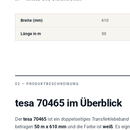
Breite (mm)
610
Länge in m
50
PRODUKTBESCHREIBUNG
tesa 70465 im Überblick
Der
tesa 70465
ist ein
doppelseitiges Transferklebeband
betragen
50 m x 610 mm
und die Farbe ist
weiß
. Es eig