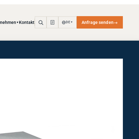
rnehmen
Kontakt
Anfrage senden
→
DE
▼
▼