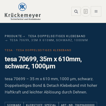
Skip to main navigation
Skip to main content
Skip to page footer
PRODUKTE
TESA DOPPELSEITIGES KLEBEBAND
TESA 70699, 35M X 610MM, SCHWARZ, 1000ΜM
TESA · TESA DOPPELSEITIGES KLEBEBAND
tesa 70699, 35m x 610mm,
schwarz, 1000µm
tesa 70699 – 35 m x 610 mm, 1000 µm, schwarz.
Doppelseitiges Bond & Detach Klebeband mit hoher
Haftkraft und leichter Ablösung durch Dehnen.
SCHWARZ
KLEBSTOFF: SPEZIAL
ART.-NR. 706996000000