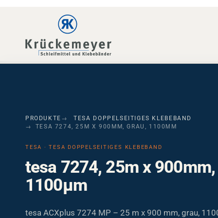
Skip to main navigation
Skip to main content
Skip to page footer
PRODUKTE
TESA DOPPELSEITIGES KLEBEBAND
TESA 7274, 25M X 900MM, GRAU, 1100ΜM
TESA · TESA DOPPELSEITIGES KLEBEBAND
tesa 7274, 25m x 900mm, 
1100µm
tesa ACXplus 7274 MP – 25 m x 900 mm, grau, 110