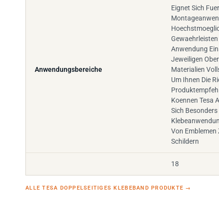
Eignet Sich Fuer
Montageanwen
Hoechstmoeglic
Gewaehrleisten I
Anwendung Eins
Jeweiligen Obe
Anwendungsbereiche
Materialien Vol
Um Ihnen Die Ri
Produktempfeh
Koennen Tesa A
Sich Besonders
Klebeanwendun
Von Emblemen Z
Schildern
18
ALLE TESA DOPPELSEITIGES KLEBEBAND PRODUKTE
→