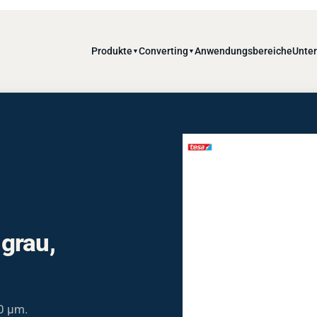
Produkte
Converting
Anwendungsbereiche
Unte
▼
▼
grau,
0 µm.