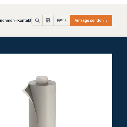
rnehmen
Kontakt
Anfrage senden
→
DE
▼
▼