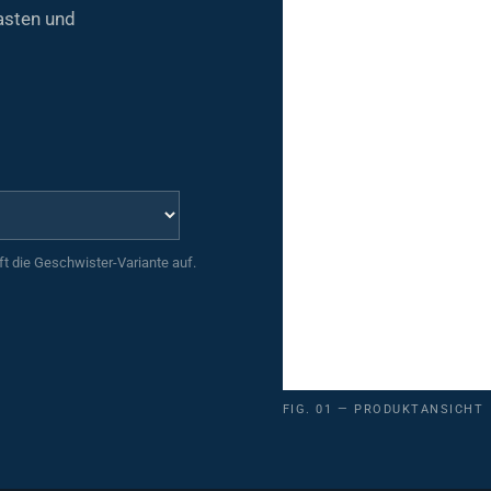
asten und
uft die Geschwister-Variante auf.
FIG. 01 — PRODUKTANSICHT