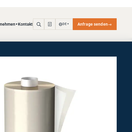
rnehmen
Kontakt
Anfrage senden
→
DE
▼
▼