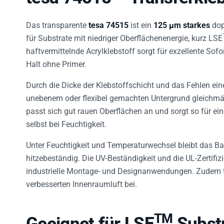
Das transparente
tesa 74515
ist ein
125 µm starkes
dop
für Substrate mit niedriger Oberflächenenergie, kurz LSE
haftvermittelnde Acrylklebstoff sorgt für exzellente Sof
Halt ohne Primer.
Durch die Dicke der Klebstoffschicht und das Fehlen ein
unebenem oder flexibel gemachten Untergrund gleichmäßi
passt sich gut rauen Oberflächen an und sorgt so für ein
selbst bei Feuchtigkeit.
Unter Feuchtigkeit und Temperaturwechsel bleibt das Band
hitzebeständig. Die UV-Beständigkeit und die UL-Zertifiz
industrielle Montage- und Designanwendungen. Zudem t
verbesserten Innenraumluft bei.
TM
Geeignet für LSE
Substr