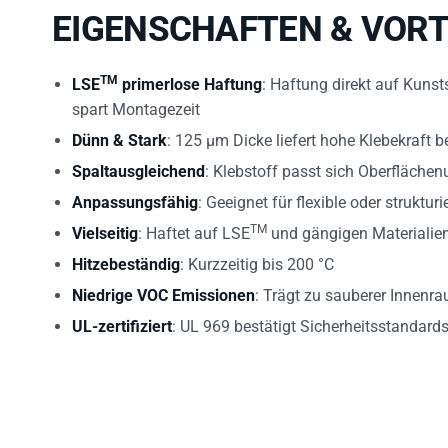
EIGENSCHAFTEN & VORT
TM
LSE
primerlose Haftung
: Haftung direkt auf Kuns
spart Montagezeit
Dünn & Stark
: 125 µm Dicke liefert hohe Klebekraft be
Spaltausgleichend
: Klebstoff passt sich Oberfläche
Anpassungsfähig
: Geeignet für flexible oder struktur
TM
Vielseitig
: Haftet auf LSE
und gängigen Materialie
Hitzebeständig
: Kurzzeitig bis 200 °C
Niedrige VOC Emissionen
: Trägt zu sauberer Innenra
UL-zertifiziert
: UL 969 bestätigt Sicherheitsstandard